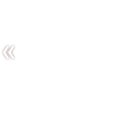
Magret
mariné aux
huiles
essentielles