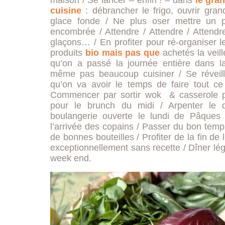
maison / Se lancer – enfin ! – dans
le gra
cuisine
: débrancher le frigo, ouvrir gran
glace fonde / Ne plus oser mettre un p
encombrée / Attendre / Attendre / Attendr
glaçons… / En profiter pour ré-organiser l
produits
bio
mais pas que
achetés la veill
qu’on a passé la journée entière dans la
même pas beaucoup cuisiner / Se réveille
qu’on va avoir le temps de faire tout ce 
Commencer par sortir wok & casserole po
pour le brunch du midi / Arpenter le q
boulangerie ouverte le lundi de Pâques 
l’arrivée des copains / Passer du bon temp
de bonnes bouteilles / Profiter de la fin de l
exceptionnellement sans recette / Dîner lége
week end.