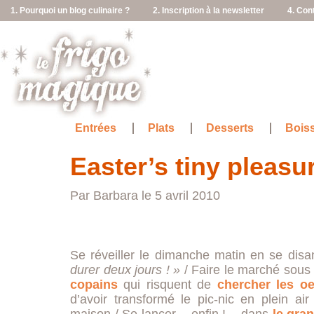
1. Pourquoi un blog culinaire ?
2. Inscription à la newsletter
4. Con
Entrées
Plats
Desserts
Bois
Easter’s tiny pleasu
Par Barbara le 5 avril 2010
Se réveiller le dimanche matin en se dis
durer deux jours ! »
/ Faire le marché sous
copains
qui risquent de
chercher les oe
d’avoir transformé le pic-nic en plein a