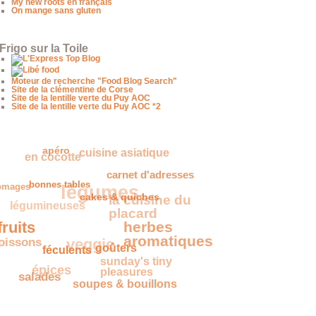
My new roots en français
On mange sans gluten
Frigo sur la Toile
Moteur de recherche "Food Blog Search"
Site de la clémentine de Corse
Site de la lentille verte du Puy AOC
Site de la lentille verte du Puy AOC *2
apéro
cuisine asiatique
en cocotte
carnet d'adresses
légumes
romages
bonnes tables
la cuisine du
légumineuses
cakes & quiches
placard
fruits
herbes
oissons
veggie
aromatiques
goûters
féculents
sunday's tiny
épices
pleasures
salades
soupes & bouillons