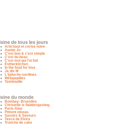
sine de tous les jours
Artichaut et cerise noire
Auntie Jo
C'est bon & c'est simple
C'est du beau
C'est moi qui l'ai fait
Estherkitchen
In the food for love
Je dis M
L'épluche-sardines
Mélopapilles
Tambouille
isine du monde
Bombay- Bruxelles
Christelle is flabbergasting
Paris-Alep
Piment oiseau
Savoirs & Saveurs
Tasca da Elvira
Tronche de cake