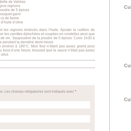
teille de Valréas
 gros oignons
Cu
poudre de 5 épices
bouquet garni
 cs de farine
 d’huile d’olive
t les oignons émincés dans l’huile. Ajouter la cuillère de
ter les carottes épluchées et coupées en rondelles ainsi que
lle de vin. Saupoudrer de la poudre de 5 épices. Cuire 1h30 à
tte pendant la dernière demi-heure.
 environ à 180°C. Mon four n’étant pas assez grand pour
. Au bout d’une heure, trouvant que la sauce n’était pas assez
 plus.
Cu
ée. Les champs obligatoires sont indiqués avec
*
Cui