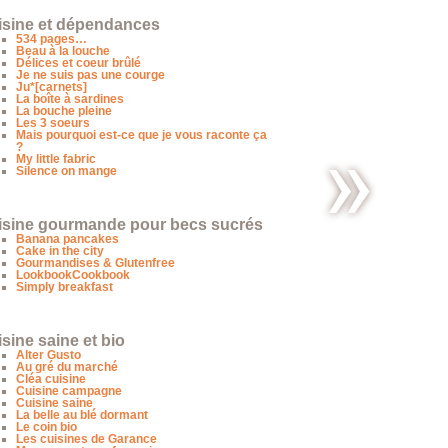
isine et dépendances
534 pages…
Beau à la louche
Délices et coeur brûlé
Je ne suis pas une courge
Ju*[carnets]
La boîte à sardines
La bouche pleine
Les 3 soeurs
Mais pourquoi est-ce que je vous raconte ça
?
My little fabric
Silence on mange
isine gourmande pour becs sucrés
Tortilla
Banana pancakes
poivrons-
Cake in the city
pommes
Gourmandises & Glutenfree
de terre
LookbookCookbook
Simply breakfast
sine saine et bio
Alter Gusto
Au gré du marché
Cléa cuisine
Cuisine campagne
Cuisine saine
La belle au blé dormant
Le coin bio
Les cuisines de Garance