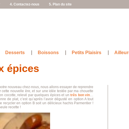
r
4. Contactez-nous
5. Plan du site
Desserts
Boissons
Petits Plaisirs
Ailleur
x épices
notre nouveau chez-nous, nous allons essayer de reprendre
ette nouvelle ère, et sur une idée testée par ma chouette
en cocotte, relevé par quelques épices et un
très bon vin
…
e de plat, c’est qu’après l’avoir dégusté en option A tout
 le recycler en option B soit un délicieux hachis Parmentier !
eule recette !