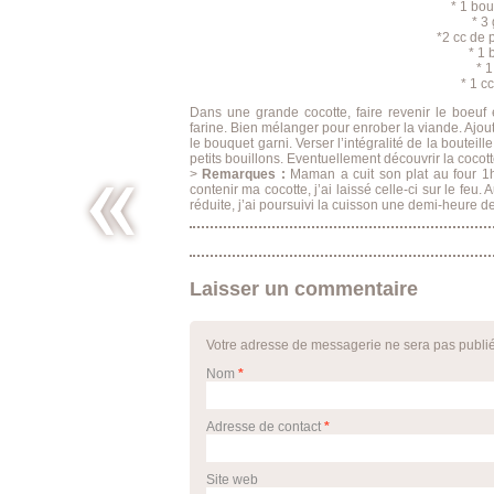
* 1 bou
* 3
*2 cc de 
* 1 
* 1
* 1 cc
Dans une grande cocotte, faire revenir le boeuf e
farine. Bien mélanger pour enrober la viande. Ajou
le bouquet garni. Verser l’intégralité de la boutei
petits bouillons. Eventuellement découvrir la coco
>
Remarques :
Maman a cuit son plat au four 1h
contenir ma cocotte, j’ai laissé celle-ci sur le feu
réduite, j’ai poursuivi la cuisson une demi-heure de
Sunday’s
tiny
pleasures
Laisser un commentaire
*
Votre adresse de messagerie ne sera pas publi
Nom
*
Adresse de contact
*
Site web