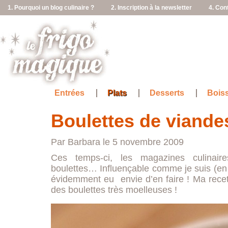
1. Pourquoi un blog culinaire ?
2. Inscription à la newsletter
4. Con
Entrées
Plats
Desserts
Bois
Boulettes de viande
Par Barbara le 5 novembre 2009
Ces temps-ci, les magazines culinair
boulettes… Influençable comme je suis (en m
évidemment eu envie d’en faire ! Ma rece
des boulettes très moelleuses !