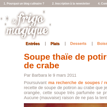
1. Pourquoi un blog culinaire ?
2. Inscription à la newsletter
4. Con
Entrées
Plats
Desserts
Bois
Soupe thaïe de poti
de crabe
Par Barbara le 9 mars 2011
Poursuivant
ma recherche
de soupes / r
recette de soupe de potiron au crabe que j
orangée, cette soupe très parfumée se pr
Aucune (mauvaise) raison de ne pas la ten