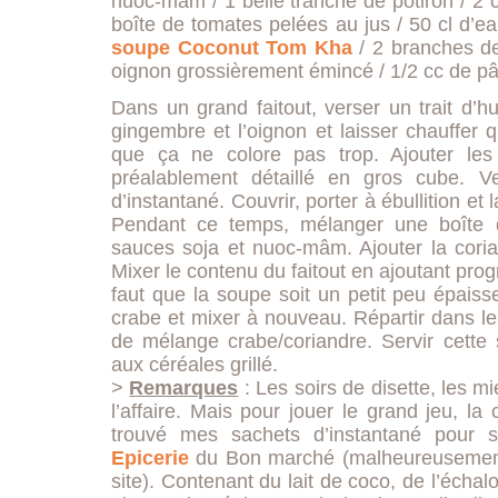
nuoc-mâm / 1 belle tranche de potiron / 2 
boîte de tomates pelées au jus / 50 cl d’ea
soupe Coconut Tom Kha
/ 2 branches de
oignon grossièrement émincé / 1/2 cc de pâte
Dans un grand faitout, verser un trait d’hui
gingembre et l’oignon et laisser chauffer
que ça ne colore pas trop. Ajouter les
préalablement détaillé en gros cube. Ve
d’instantané. Couvrir, porter à ébullition et
Pendant ce temps, mélanger une boîte 
sauces soja et nuoc-mâm. Ajouter la corian
Mixer le contenu du faitout en ajoutant prog
faut que la soupe soit un petit peu épaiss
crabe et mixer à nouveau. Répartir dans le
de mélange crabe/coriandre. Servir cett
aux céréales grillé.
>
Remarques
: Les soirs de disette, les m
l’affaire. Mais pour jouer le grand jeu, la 
trouvé mes sachets d’instantané pou
Epicerie
du Bon marché (malheureusement 
site). Contenant du lait de coco, de l’échal