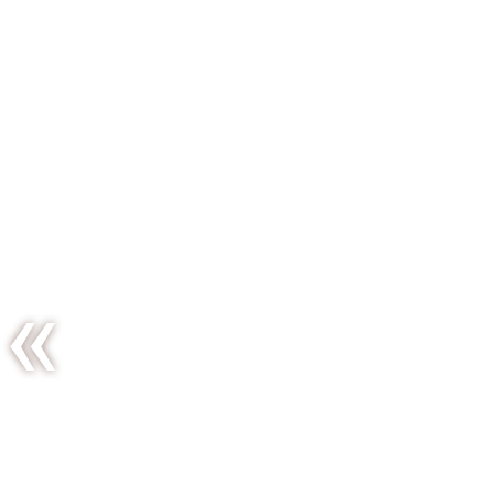
Le bon, la
brute et
l’endive