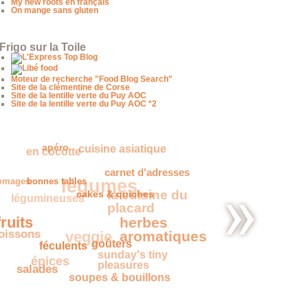
My new roots en français
On mange sans gluten
Frigo sur la Toile
Moteur de recherche "Food Blog Search"
Site de la clémentine de Corse
Site de la lentille verte du Puy AOC
Site de la lentille verte du Puy AOC *2
en cocotte
cuisine asiatique
apéro
légumes
romages
carnet d'adresses
bonnes tables
légumineuses
la cuisine
cakes & quiches
du placard
ruits
oissons
herbes
veggie
aromatiques
La quiche
féculents
goûters
épices
aux
sunday's tiny
oignons
pleasures
salades
sauf
que…
soupes & bouillons