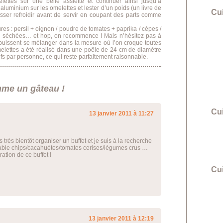
lettes sur une belle assiette et continuer ainsi jusqu’à
luminium sur les omelettes et lester d’un poids (un livre de
Cu
Laisser refroidir avant de servir en coupant des parts comme
ures : persil + oignon / poudre de tomates + paprika / cèpes /
s séchées… et hop, on recommence ! Mais n’hésitez pas à
s puissent se mélanger dans la mesure où l’on croque toutes
lettes a été réalisé dans une poêle de 24 cm de diamètre
ufs par personne, ce qui reste parfaitement raisonnable.
me un gâteau !
Cu
13 janvier 2011 à 11:27
s très bientôt organiser un buffet et je suis à la recherche
rtable chips/cacahuètes/tomates cerises/légumes crus …
ration de ce buffet !
Cui
13 janvier 2011 à 12:19