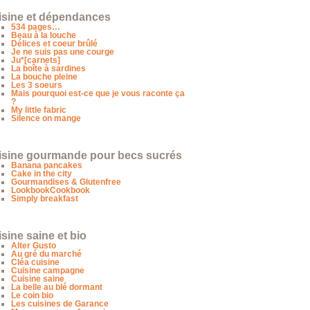
isine et dépendances
534 pages…
Beau à la louche
Délices et coeur brûlé
Je ne suis pas une courge
Ju*[carnets]
La boîte à sardines
La bouche pleine
Les 3 soeurs
Mais pourquoi est-ce que je vous raconte ça
?
My little fabric
Silence on mange
isine gourmande pour becs sucrés
Banana pancakes
Cake in the city
Gourmandises & Glutenfree
LookbookCookbook
Simply breakfast
sine saine et bio
Alter Gusto
Au gré du marché
Cléa cuisine
Cuisine campagne
Cuisine saine
La belle au blé dormant
Le coin bio
Les cuisines de Garance