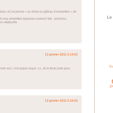
pes, et j’ai pensé « on dirait un gâteau d’omelettes » ah
Le 
 cinq omelettes épaisses surtout l’été : poivrons,
n ratatouille
13 janvier 2011 à 14:01
f
redi soir, c’est pique-nique ☺). Je le ferai juste plus
f
p
13 janvier 2011 à 16:01