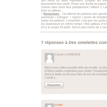
aux oeufs un autre ingrédient. Empiler les ome
épuisement des oeufs. Poser une feuille de papier a
cuisine bien lourd fera parfaitement l’affaire !) 
pour un gâteau.
>
Remarques
: J’ai alterné les parfums des garnit
parmesan / estragon + oignon / purée de tomate
varier les parfums. L’essentiel c’est que les goût
les épaisseurs en même temps / Mon gâteau d’ome
et j’y ai coupé 20 parts. Soit un peu moins de 2 oe
7 réponses à
Des omelettes com
Carole LAURENCE
Merci pour cette nouvelle idée de recette ; je doi
d’idées salées originales pour éviter l’insuppo
Alors je teste ce we pour être ok lors de la prépa
Carole L.
Répondre
n-talo