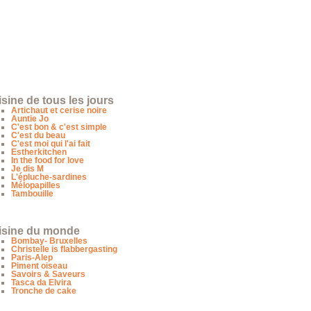
sine de tous les jours
Artichaut et cerise noire
Auntie Jo
C'est bon & c'est simple
C'est du beau
C'est moi qui l'ai fait
Estherkitchen
In the food for love
Je dis M
L'épluche-sardines
Mélopapilles
Tambouille
isine du monde
Bombay- Bruxelles
Christelle is flabbergasting
Paris-Alep
Piment oiseau
Savoirs & Saveurs
Tasca da Elvira
Tronche de cake