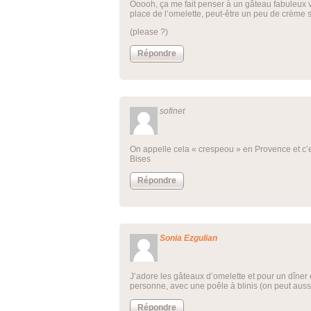
Ooooh, ça me fait penser à un gâteau fabuleux v
place de l’omelette, peut-être un peu de crème su
(please ?)
Répondre
sofinet
On appelle cela « crespeou » en Provence et c’es
Bises
Répondre
Sonia Ezgulian
J’adore les gâteaux d’omelette et pour un dîner 
personne, avec une poêle à blinis (on peut aussi 
Répondre