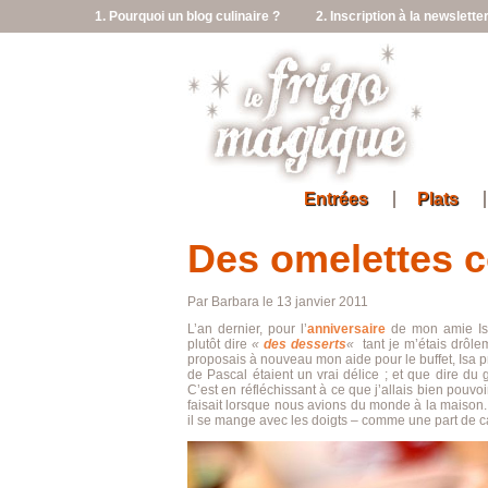
1. Pourquoi un blog culinaire ?
2. Inscription à la newslette
Entrées
Plats
Des omelettes 
Par Barbara le 13 janvier 2011
L’an dernier, pour l’
anniversaire
de mon amie Isa,
plutôt dire
«
des desserts
«
tant je m’étais drôl
proposais à nouveau mon aide pour le buffet, Isa pr
de Pascal étaient un vrai délice ; et que dire du
C’est en réfléchissant à ce que j’allais bien pouv
faisait lorsque nous avions du monde à la maison. 
il se mange avec les doigts – comme une part de ca