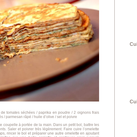
Cui
Cu
re de tomates séchées / paprika en poudre / 2 oignons frais
 / parmesan râpé / huile d’olive / sel et poivre
oupelle à portée de la main. Dans un petit bol, battre les
ts. Saler et poivrer très légèrement. Faire cuire l’omelette
s, rincer le bol et préparer une autre omelette en ajoutant