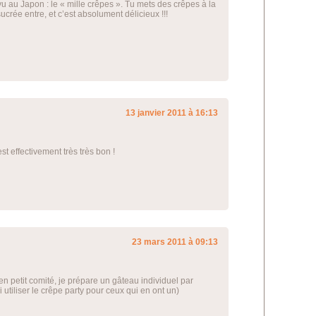
u au Japon : le « mille crêpes ». Tu mets des crêpes à la
crée entre, et c’est absolument délicieux !!!
13 janvier 2011 à 16:13
t effectivement très très bon !
23 mars 2011 à 09:13
en petit comité, je prépare un gâteau individuel par
utiliser le crêpe party pour ceux qui en ont un)