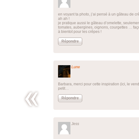
en voyant ta photo, j’ai pensé à un gâteau de crê
ah ah !
je pratique aussi le gâteau d’omelette, seulement
tomates, aubergines, oignons, courgettes … faço
à bientot pour les crêpes !
Répondre
Lune
Barbara, merci pour cette inspiration (ici, le vend
petit…
Répondre
La soupe
du
placard à
la tomate,
Jess
façon
chorba