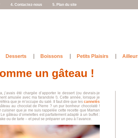
r
4. Contactez-nous
5. Plan du site
Desserts
Boissons
Petits Plaisirs
Ailleur
comme un gâteau !
 j’avais été chargée d’apporter le dessert (ou devrais-je
ement amusée avec ma farandole !). Cette année, lorsque je
éféra que je m’occupe du salé. Il faut dire que les
cannelés
 gâteau au chocolat de Pierre ? un pur bonheur chocolaté !
oir cuisiner que je me suis rappelée cette recette que Maman
Le gâteau d’omelettes est parfaitement adapté à un buffet :
ke ou de tarte – et peut se préparer un peu à l’avance.