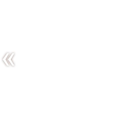
Voulez-
vous
goûter
avec moi
?