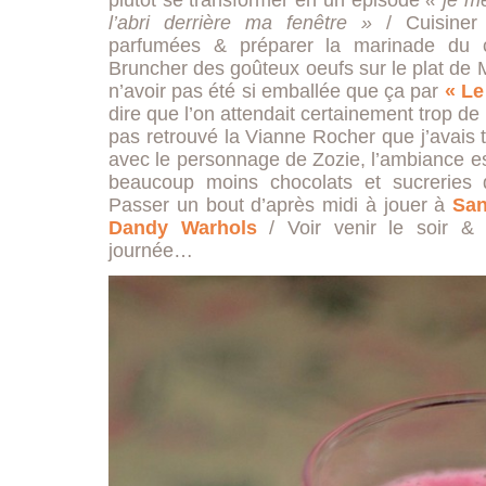
plutôt se transformer en un épisode
« je me
l’abri derrière ma fenêtre »
/ Cuisiner
parfumées & préparer la marinade du c
Bruncher des goûteux oeufs sur le plat de 
n’avoir pas été si emballée que ça par
« Le
dire que l’on attendait certainement trop de
pas retrouvé la Vianne Rocher que j’avais 
avec le personnage de Zozie, l’ambiance est
beaucoup moins chocolats et sucreries q
Passer un bout d’après midi à jouer à
San
Dandy Warhols
/ Voir venir le soir & s
journée…