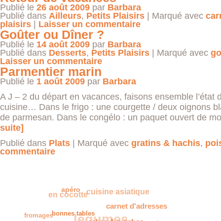
Publié le
26 août 2009
par
Barbara
Publié dans
Ailleurs
,
Petits Plaisirs
|
Marqué avec
car
plaisirs
|
Laisser un commentaire
Goûter ou Dîner ?
Publié le
14 août 2009
par
Barbara
Publié dans
Desserts
,
Petits Plaisirs
|
Marqué avec
go
Laisser un commentaire
Parmentier marin
Publié le
1 août 2009
par
Barbara
A J – 2 du départ en vacances, faisons ensemble l’état d
cuisine… Dans le frigo : une courgette / deux oignons b
de parmesan. Dans le congélo : un paquet ouvert de 
suite]
Publié dans
Plats
|
Marqué avec
gratins & hachis
,
poi
commentaire
apéro
cuisine asiatique
en cocotte
carnet d'adresses
fromages
légumes
bonnes tables