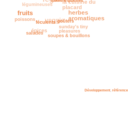
la cuisine du
cakes & quiches
légumineuses
placard
fruits
herbes
poissons
veggie
aromatiques
goûters
féculents
sunday's tiny
épices
pleasures
salades
soupes & bouillons
Développement
,
référenc