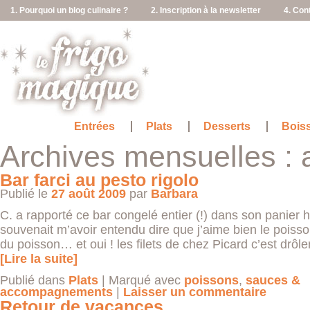
1. Pourquoi un blog culinaire ?
2. Inscription à la newsletter
4. Con
Entrées
Plats
Desserts
Bois
Archives mensuelles :
Bar farci au pesto rigolo
Publié le
27 août 2009
par
Barbara
C. a rapporté ce bar congelé entier (!) dans son panier hi
souvenait m’avoir entendu dire que j’aime bien le poiss
du poisson… et oui ! les filets de chez Picard c’est drô
[Lire la suite]
Publié dans
Plats
|
Marqué avec
poissons
,
sauces &
accompagnements
|
Laisser un commentaire
Retour de vacances