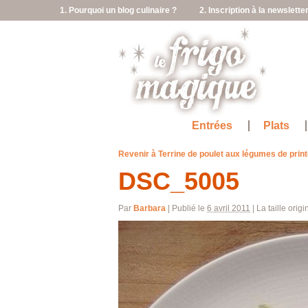
1. Pourquoi un blog culinaire ?
2. Inscription à la newslette
Entrées
Plats
Revenir à Terrine de poulet aux légumes de pri
DSC_5005
Par
Barbara
|
Publié le
6 avril 2011
|
La taille orig