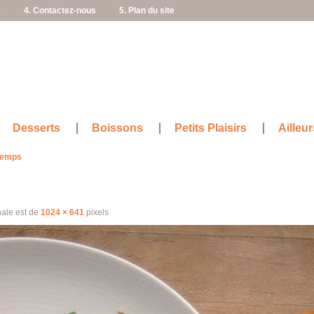
r
4. Contactez-nous
5. Plan du site
Desserts
Boissons
Petits Plaisirs
Ailleur
ntemps
inale est de
1024 × 641
pixels