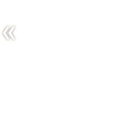
Tortilla
poivrons-
pommes
de terre