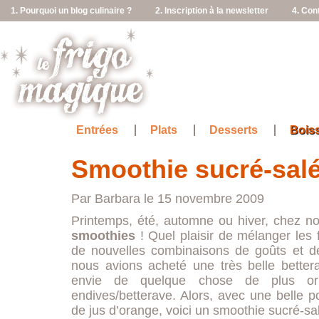
1. Pourquoi un blog culinaire ?
2. Inscription à la newsletter
4. Con
Entrées
Plats
Desserts
Bois
Smoothie sucré-sal
Par Barbara le 15 novembre 2009
Printemps, été, automne ou hiver, chez no
smoothies
! Quel plaisir de mélanger les 
de nouvelles combinaisons de goûts et de
nous avions acheté une très belle better
envie de quelque chose de plus ori
endives/betterave. Alors, avec une belle p
de jus d’orange, voici un smoothie sucré-salé